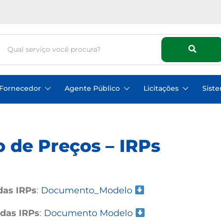
Fornecedor
Agente Público
Licitações
Sist
o de Preços – IRPs
das IRPs
:
Documento_Modelo
 das IRPs
:
Documento Modelo