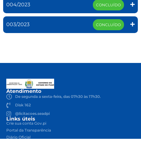
004/2023
CONCLUÍDO
003/2023
CONCLUÍDO
Atendimento
De segunda a sexta-feira, das 07h30 às 17h30.
Disk 162
@licitacoes.seadpi
Links úteis
Crie sua conta Gov.pi
Portal da Transparência
Diário Oficial