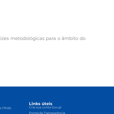
etrizes metodológicas para o âmbito do
vo
Links úteis
Crie sua conta Gov.pi
s 17h30.
Portal da Transparência