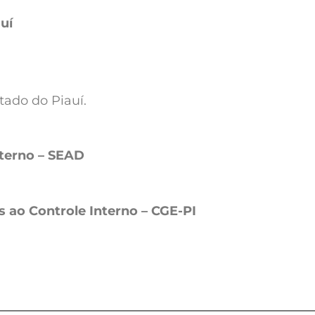
uí
tado do Piauí.
nterno – SEAD
 ao Controle Interno
– CGE-PI