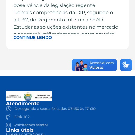
observância da legislação regente.
Demais competências da DIP, segundo o
art. 67, do Regimento Interno a SEAD:
Estudar as soluções existentes no mercado
e apontar justificadamente, entre aquelas
CONTINUE LENDO
existentes, a mais vantajosa à escolha, e a
respectiva justificativa;
Dar cumprimento às etapas do
Planejamento da Contratação e exercer
outras atividades correlatas à sua área de
atuação que lhe forem atribuídas pela
autoridade superior competente.
Atendimento
De segunda a sexta-feira, das 07h30 às 17h30.
Disk 162
@licitacoes.seadpi
Links úteis
Crie sua conta Gov.pi