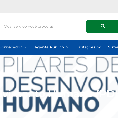
Fornecedor
Agente Público
Licitações
Sist
olvimento Humano (PD