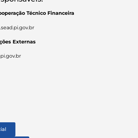
ooperação Técnico Financeira
ead.pi.gov.br
ações Externas
i.gov.br
ial