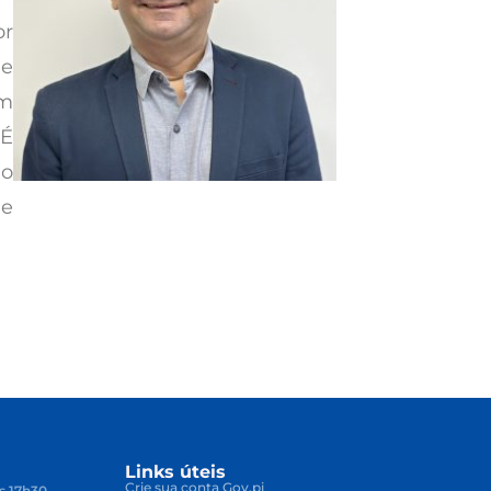
or
 e
em
 É
io
de
Links úteis
Crie sua conta Gov.pi
s 17h30.