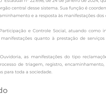
 Estadual n° 22.698, de 24 de janeiro de 2024, qu
órgão central desse sistema. Sua função é coorden
ncaminhamento e a resposta às manifestações dos 
rticipação e Controle Social, atuando como in
 manifestações quanto à prestação de serviços
Ouvidoria, as manifestações do tipo reclamações
processo de triagem, registro, encaminhamento
as para toda a sociedade.
do